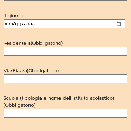
Il giorno
MM
slash
GG
Residente a
(Obbligatorio)
slash
AAAA
Via/Piazza
(Obbligatorio)
Scuola (tipologia e nome dell’istituto scolastico)
(Obbligatorio)