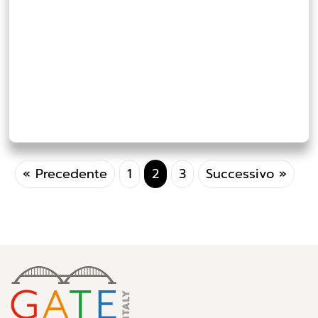
Paginazione
« Precedente
1
2
3
Successivo »
degli
articoli