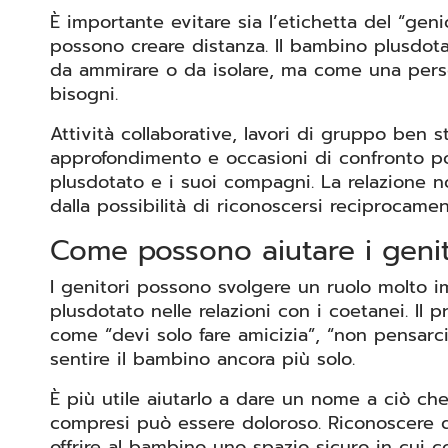
È importante evitare sia l’etichetta del “geni
possono creare distanza. Il bambino plusdo
da ammirare o da isolare, ma come una perso
bisogni.
Attività collaborative, lavori di gruppo ben s
approfondimento e occasioni di confronto po
plusdotato e i suoi compagni. La relazione n
dalla possibilità di riconoscersi reciprocamen
Come possono aiutare i genit
I genitori possono svolgere un ruolo molto 
plusdotato nelle relazioni con i coetanei. Il 
come “devi solo fare amicizia”, “non pensarci”
sentire il bambino ancora più solo.
È più utile aiutarlo a dare un nome a ciò che 
compresi può essere doloroso. Riconoscere q
offrire al bambino uno spazio sicuro in cui 