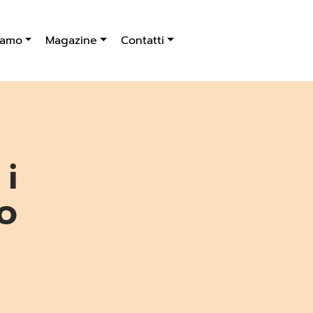
iamo
Magazine
Contatti
 i
no