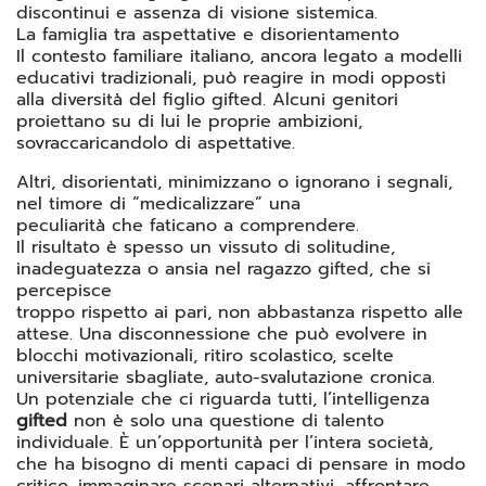
discontinui e assenza di visione sistemica.
La famiglia tra aspettative e disorientamento
Il contesto familiare italiano, ancora legato a modelli
educativi tradizionali, può reagire in modi opposti
alla diversità del figlio gifted. Alcuni genitori
proiettano su di lui le proprie ambizioni,
sovraccaricandolo di aspettative.
Altri, disorientati, minimizzano o ignorano i segnali,
nel timore di “medicalizzare” una
peculiarità che faticano a comprendere.
Il risultato è spesso un vissuto di solitudine,
inadeguatezza o ansia nel ragazzo gifted, che si
percepisce
troppo rispetto ai pari, non abbastanza rispetto alle
attese. Una disconnessione che può evolvere in
blocchi motivazionali, ritiro scolastico, scelte
universitarie sbagliate, auto-svalutazione cronica.
Un potenziale che ci riguarda tutti, l’intelligenza
gifted
non è solo una questione di talento
individuale. È un’opportunità per l’intera società,
che ha bisogno di menti capaci di pensare in modo
critico, immaginare scenari alternativi, affrontare