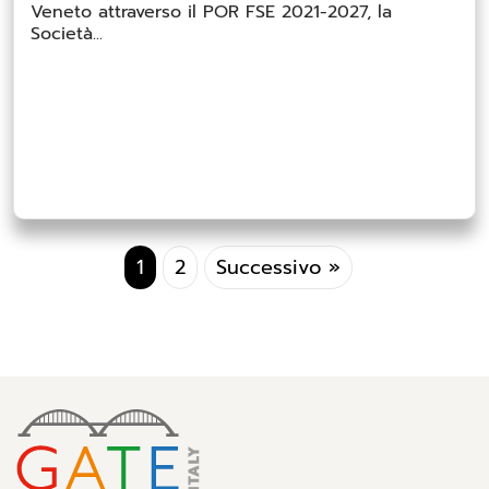
Veneto attraverso il POR FSE 2021-2027, la
Società...
Paginazione
1
2
Successivo »
degli
articoli