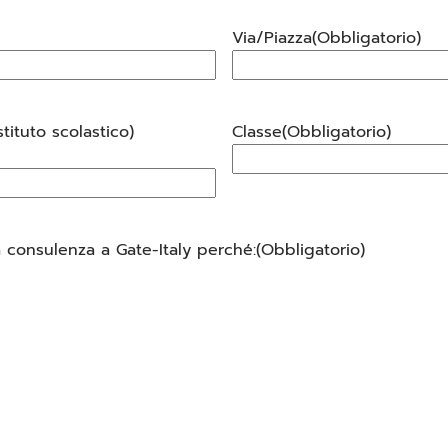
slash
GG
Via/Piazza
(Obbligatorio)
slash
AAAA
tituto scolastico)
Classe
(Obbligatorio)
 consulenza a Gate-Italy perché:
(Obbligatorio)