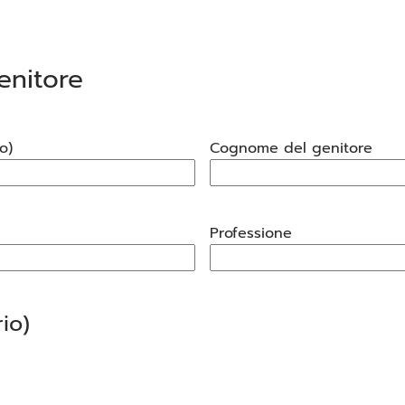
enitore
o)
Cognome del genitore
Professione
io)