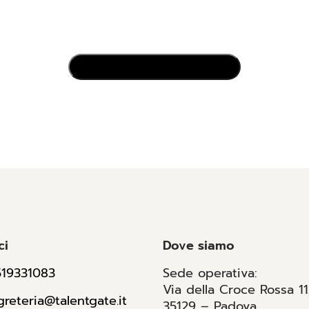
ci
Dove siamo
519331083
Sede operativa:
Via della Croce Rossa 1
greteria@talentgate.it
35129 – Padova