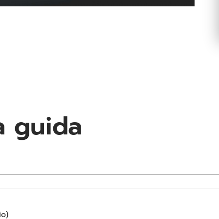
a guida
io)